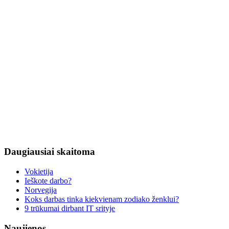
Daugiausiai
skaitoma
Vokietija
Ieškote darbo?
Norvegija
Koks darbas tinka kiekvienam zodiako ženklui?
9 trūkumai dirbant IT srityje
Naujienos