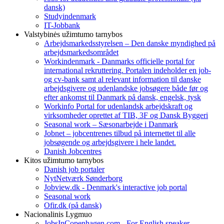
dansk)
Studyindenmark
IT-Jobbank
Valstybinės užimtumo tarnybos
Arbejdsmarkedsstyrelsen – Den danske myndighed på
arbejdsmarkedsområdet
Workindenmark - Danmarks officielle portal for
international rekruttering. Portalen indeholder en job-
og cv-bank samt al relevant information til danske
arbejdsgivere og udenlandske jobsøgere både før og
efter ankomst til Danmark på dansk, engelsk, tysk
Workinfo Portal for udenlandsk arbejdskraft og
virksomheder oprettet af TIB, 3F og Dansk Byggeri
Seasonal work – Sæsonarbejde i Danmark
Jobnet – jobcentrenes tilbud på internettet til alle
jobsøgende og arbejdsgivere i hele landet.
Danish Jobcentres
Kitos užimtumo tarnybos
Danish job portaler
NytNetværk Sønderborg
Jobview.dk - Denmark's interactive job portal
Seasonal work
Ofir.dk (på dansk)
Nacionalinis Lygmuo
JobsInCopenhagen.com - For English speaker