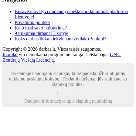
Bnsave inovatyvi nuolaidų paieškos ir dalinimosi platforma
Lietuvoje!
Privatumo politika
Kaip rasti savo pašaukimą?
9 trūkumai dirbant IT srityje
Koks darbas tinka kiekvienam zodiako ženklui?
Copyright © 2026 darbas.lt. Visos teisės saugomos.
Joomla!
yra nemokama programinė įranga išleista pagal
GNU
Bendrąją Viešąją Licenciją.
Svetainėje naudojami slapukai, kurie padeda užtikrinti jums
teikiamų paslaugų kokybę. Tęsdami naršymą, jūs sutinkate su
slapukų politika.
SUTINKU
Daugiau informacijos apie slapukų naudojimą