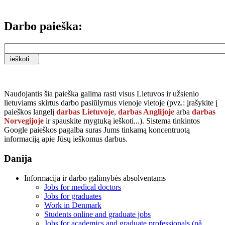
Darbo paieška:
Naudojantis šia paieška galima rasti visus Lietuvos ir užsienio
lietuviams skirtus darbo pasiūlymus vienoje vietoje (pvz.: įrašykite į
paieškos langelį
darbas Lietuvoje
,
darbas Anglijoje
arba
darbas
Norvegijoje
ir spauskite mygtuką
ieškoti...
). Sistema tinkintos
Google paieškos pagalba suras Jums tinkamą koncentruotą
informaciją apie Jūsų ieškomus darbus.
Danija
Informacija ir darbo galimybės absolventams
Jobs for medical doctors
Jobs for graduates
Work in Denmark
Students online and graduate jobs
Jobs for academics and graduate professionals (på