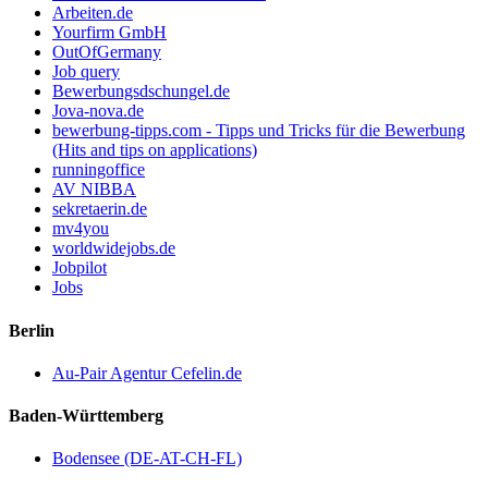
Arbeiten.de
Yourfirm GmbH
OutOfGermany
Job query
Bewerbungsdschungel.de
Jova-nova.de
bewerbung-tipps.com - Tipps und Tricks für die Bewerbung
(Hits and tips on applications)
runningoffice
AV NIBBA
sekretaerin.de
mv4you
worldwidejobs.de
Jobpilot
Jobs
Berlin
Au-Pair Agentur Cefelin.de
Baden-Württemberg
Bodensee (DE-AT-CH-FL)