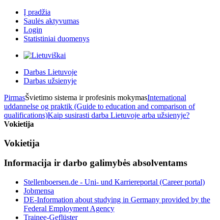
Į pradžia
Saulės aktyvumas
Login
Statistiniai duomenys
Darbas Lietuvoje
Darbas užsienyje
Pirmas
Švietimo sistema ir profesinis mokymas
International
uddannelse og praktik (Guide to education and comparison of
qualifications)
Kaip susirasti darba Lietuvoje arba užsienyje?
Vokietija
Vokietija
Informacija ir darbo galimybės absolventams
Stellenboersen.de - Uni- und Karriereportal (Career portal)
Jobmensa
DE-Information about studying in Germany provided by the
Federal Employment Agency
Trainee-Geflüster