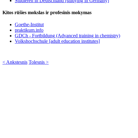
Studieren in Deutschland [studying in Germany]
Kitos rūšies mokslas ir profesinis mokymas
Goethe-Institut
praktikum.info
GDCh - Fortbildung (Advanced training in chemistry)
Volkshochschule [adult education institutes]
< Ankstesnis
Tolesnis >