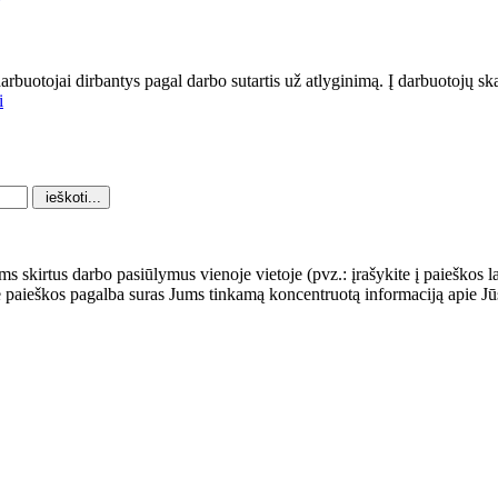
darbuotojai dirbantys pagal darbo sutartis už atlyginimą. Į darbuotojų s
i
ams skirtus darbo pasiūlymus vienoje vietoje (pvz.: įrašykite į paieškos 
le paieškos pagalba suras Jums tinkamą koncentruotą informaciją apie 