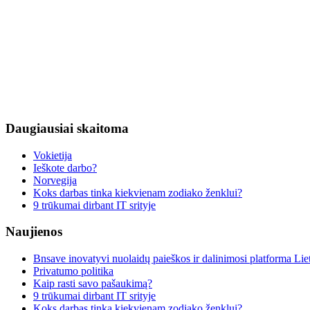
Daugiausiai
skaitoma
Vokietija
Ieškote darbo?
Norvegija
Koks darbas tinka kiekvienam zodiako ženklui?
9 trūkumai dirbant IT srityje
Naujienos
Bnsave inovatyvi nuolaidų paieškos ir dalinimosi platforma Lie
Privatumo politika
Kaip rasti savo pašaukimą?
9 trūkumai dirbant IT srityje
Koks darbas tinka kiekvienam zodiako ženklui?