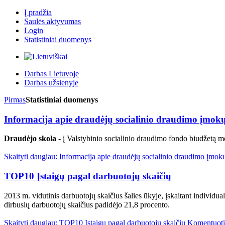
Į pradžia
Saulės aktyvumas
Login
Statistiniai duomenys
Darbas Lietuvoje
Darbas užsienyje
Pirmas
Statistiniai duomenys
Informacija apie draudėjų socialinio draudimo įmokų,
Draudėjo skola
- į Valstybinio socialinio draudimo fondo biudžetą m
Skaityti daugiau: Informacija apie draudėjų socialinio draudimo įmokų
TOP10 Įstaigų pagal darbuotojų skaičių
2013 m. vidutinis darbuotojų skaičius šalies ūkyje, įskaitant individ
dirbusių darbuotojų skaičius padidėjo 21,8 procento.
Skaityti daugiau: TOP10 Įstaigų pagal darbuotojų skaičių
Komentuoti