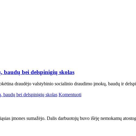
 baudų bei delspinigių skolas
okėtina draudėjo valstybinio socialinio draudimo įmokų, baudų ir delsp
, baudų bei delspinigių skolas
Komentuoti
ualiąsias įmones sumažėjo. Dalis darbuotojų buvo išėję nemokamų atostog