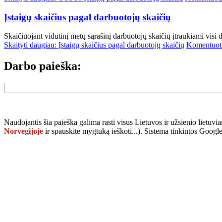
Įstaigų skaičius pagal darbuotojų skaičių
Skaičiuojant vidutinį metų sąrašinį darbuotojų skaičių įtraukiami visi 
Skaityti daugiau: Įstaigų skaičius pagal darbuotojų skaičių
Komentuot
Darbo paieška:
Naudojantis šia paieška galima rasti visus Lietuvos ir užsienio lietuvi
Norvegijoje
ir spauskite mygtuką
ieškoti...
). Sistema tinkintos Goog