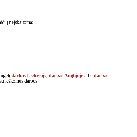
kaičių neįskaitoma:
langelį
darbas Lietuvoje
,
darbas Anglijoje
arba
darbas
Jūsų ieškomus darbus.