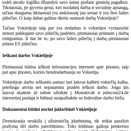
todėl atrodo logiška išbandyti savo laimę prašant giminių pagalbos.
Tikriausiai, jie gyvena gerai, turi nuolatinį darbą ir socialinę apsaugą,
tačiau dauguma tikriausiai yra atskiraustę jau seniai ir yra šios šalies
piliečiai. O kaip dabar galima tikėtis susirasti darbą Vokietijoje?
Tačiau Vokietijoje taip pat yra nedarbas ir vokietijos vyriausybė
nenori pabloginti savo piliečių padėties, pirmiausiai priimant į darbą
emigrantus. Ir dar be to, po savo šalies piliečių į darbą pirmiausiai
priims ES piliečius.
Ieškant darbo Vokietijoje
Pirmiausiai būtina ieškoti inforamacijos internete apie įmones, taip
pat apie įmones, kurios bendradarbiauja su Vokietija.
Vokietijoje darbo ieškantis asmuo turi laisvai kalbėti vokiečių kalba,
priešingu atvėju net nepatartina pradėti ieškoti darbo. Jeigu jūs
laisvai skaitote irt rašote užeikite į Monster.de и jobscout24.de
internetinį puslapį ir būtinai susipažinkite su federaline darbo birža.
Dokumentai būtini norint įsidarbinti Vokietijoje
Demokratija nesikiša į užsieniečių įdarbinimą, tik reikia parašyti
prašymą dėl darbo patvirtinimo. Toks leidimas galioja penkerius