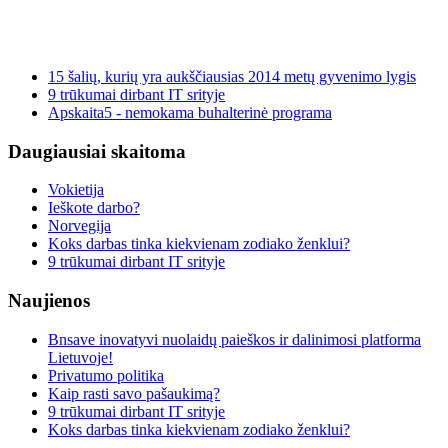
15 šalių, kurių yra aukščiausias 2014 metų gyvenimo lygis
9 trūkumai dirbant IT srityje
Apskaita5 - nemokama buhalterinė programa
Daugiausiai
skaitoma
Vokietija
Ieškote darbo?
Norvegija
Koks darbas tinka kiekvienam zodiako ženklui?
9 trūkumai dirbant IT srityje
Naujienos
Bnsave inovatyvi nuolaidų paieškos ir dalinimosi platforma
Lietuvoje!
Privatumo politika
Kaip rasti savo pašaukimą?
9 trūkumai dirbant IT srityje
Koks darbas tinka kiekvienam zodiako ženklui?