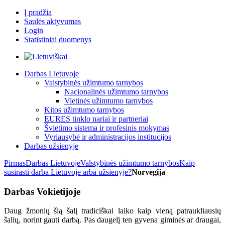
Į pradžia
Saulės aktyvumas
Login
Statistiniai duomenys
Darbas Lietuvoje
Valstybinės užimtumo tarnybos
Nacionalinės užimtumo tarnybos
Vietinės užimtumo tarnybos
Kitos užimtumo tarnybos
EURES tinklo nariai ir partneriai
Švietimo sistema ir profesinis mokymas
Vyriausybė ir administracijos institucijos
Darbas užsienyje
Pirmas
Darbas Lietuvoje
Valstybinės užimtumo tarnybos
Kaip
susirasti darba Lietuvoje arba užsienyje?
Norvegija
Darbas Vokietijoje
Daug žmonių šią šalį tradiciškai laiko kaip vieną patraukliausių
šalių, norint gauti darbą. Pas daugelį ten gyvena giminės ar draugai,