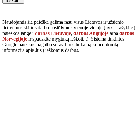
Naudojantis šia paieška galima rasti visus Lietuvos ir užsienio
lietuviams skirtus darbo pasiūlymus vienoje vietoje (pvz.: įrašykite į
paieškos langelį
darbas Lietuvoje
,
darbas Anglijoje
arba
darbas
Norvegijoje
ir spauskite mygtuką
ieškoti...
). Sistema tinkintos
Google paieškos pagalba suras Jums tinkamą koncentruotą
informaciją apie Jūsų ieškomus darbus.