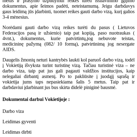
metus ir prašymo užpildymui reikes turėti išsilavinimo įgijimo
dokumentus, apie šeimos padėti, neteistamumą. Jeigu darbdavys
gaus leidimą jūs įdarbinti, tuomet reikes gauti darbo vizą, kurį galios
3-4 mėnesius.
Norėdami gauti darbo vizą reikes turėti du pasus ( Lietuvos
Federacijos pasą ir užsienio) taip pat kopiją, paso nuotraukas (
4vnt.), dokumentus, kurie patvirtintų,jog nebuvote teistas,
medicininę pažymą (082/ 10 formą), patvirtinimą jog nesergate
AIDS.
Daugelis žmonių neturi kantrybės laukti kol paruoš darbo vizą, todėl
į Vokietiją išvyksta turint turistinę vizą. Tačiau turistinė viza – ne
darbo viza, taip pat jus gali pagauti valdžios institucijos, kaip
nelegaliai dirbantį asmenį. Po to pakliūsite į juodąjį sąrašą ir
vokietija jums taps nepasiekiama šalis 5 metus. Taip pat ir
darbdaviui įdarbinant jus bus skirta didelė piniginė bausmė.
Dokumentai darbui Vokietijoje :
Darbo viza
Leidimas gyventi
Leidimas dirbti