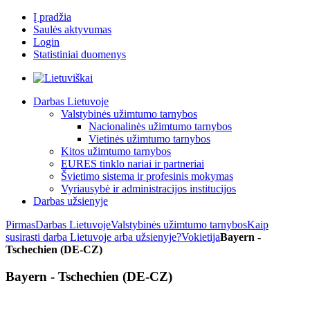
Į pradžia
Saulės aktyvumas
Login
Statistiniai duomenys
Darbas Lietuvoje
Valstybinės užimtumo tarnybos
Nacionalinės užimtumo tarnybos
Vietinės užimtumo tarnybos
Kitos užimtumo tarnybos
EURES tinklo nariai ir partneriai
Švietimo sistema ir profesinis mokymas
Vyriausybė ir administracijos institucijos
Darbas užsienyje
Pirmas
Darbas Lietuvoje
Valstybinės užimtumo tarnybos
Kaip
susirasti darba Lietuvoje arba užsienyje?
Vokietija
Bayern -
Tschechien (DE-CZ)
Bayern - Tschechien (DE-CZ)