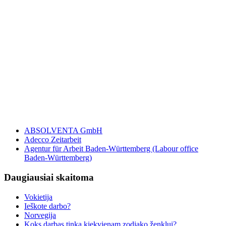
ABSOLVENTA GmbH
Adecco Zeitarbeit
Agentur für Arbeit Baden-Württemberg (Labour office
Baden-Württemberg)
Daugiausiai
skaitoma
Vokietija
Ieškote darbo?
Norvegija
Koks darbas tinka kiekvienam zodiako ženklui?