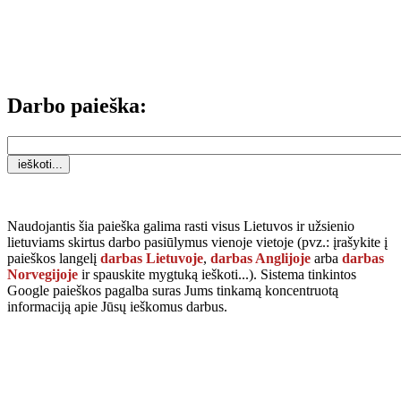
Darbo paieška:
Naudojantis šia paieška galima rasti visus Lietuvos ir užsienio
lietuviams skirtus darbo pasiūlymus vienoje vietoje (pvz.: įrašykite į
paieškos langelį
darbas Lietuvoje
,
darbas Anglijoje
arba
darbas
Norvegijoje
ir spauskite mygtuką
ieškoti...
). Sistema tinkintos
Google paieškos pagalba suras Jums tinkamą koncentruotą
informaciją apie Jūsų ieškomus darbus.