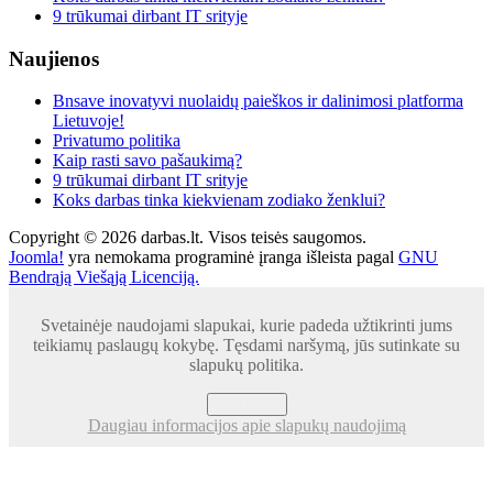
9 trūkumai dirbant IT srityje
Naujienos
Bnsave inovatyvi nuolaidų paieškos ir dalinimosi platforma
Lietuvoje!
Privatumo politika
Kaip rasti savo pašaukimą?
9 trūkumai dirbant IT srityje
Koks darbas tinka kiekvienam zodiako ženklui?
Copyright © 2026 darbas.lt. Visos teisės saugomos.
Joomla!
yra nemokama programinė įranga išleista pagal
GNU
Bendrąją Viešąją Licenciją.
Svetainėje naudojami slapukai, kurie padeda užtikrinti jums
teikiamų paslaugų kokybę. Tęsdami naršymą, jūs sutinkate su
slapukų politika.
SUTINKU
Daugiau informacijos apie slapukų naudojimą