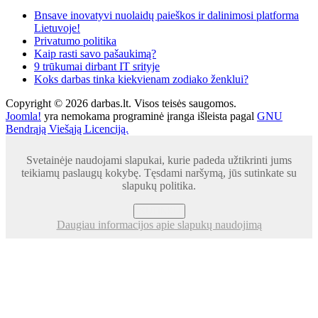
Bnsave inovatyvi nuolaidų paieškos ir dalinimosi platforma
Lietuvoje!
Privatumo politika
Kaip rasti savo pašaukimą?
9 trūkumai dirbant IT srityje
Koks darbas tinka kiekvienam zodiako ženklui?
Copyright © 2026 darbas.lt. Visos teisės saugomos.
Joomla!
yra nemokama programinė įranga išleista pagal
GNU
Bendrąją Viešąją Licenciją.
Svetainėje naudojami slapukai, kurie padeda užtikrinti jums
teikiamų paslaugų kokybę. Tęsdami naršymą, jūs sutinkate su
slapukų politika.
SUTINKU
Daugiau informacijos apie slapukų naudojimą