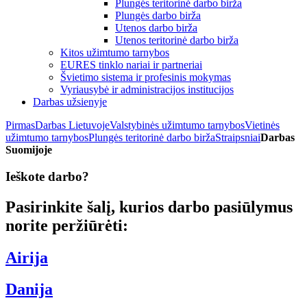
Plungės teritorinė darbo birža
Plungės darbo birža
Utenos darbo birža
Utenos teritorinė darbo birža
Kitos užimtumo tarnybos
EURES tinklo nariai ir partneriai
Švietimo sistema ir profesinis mokymas
Vyriausybė ir administracijos institucijos
Darbas užsienyje
Pirmas
Darbas Lietuvoje
Valstybinės užimtumo tarnybos
Vietinės
užimtumo tarnybos
Plungės teritorinė darbo birža
Straipsniai
Darbas
Suomijoje
Ieškote darbo?
Pasirinkite šalį, kurios darbo pasiūlymus
norite peržiūrėti:
Airija
Danija