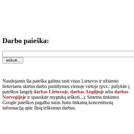
Darbo paieška:
Naudojantis šia paieška galima rasti visus Lietuvos ir užsienio
lietuviams skirtus darbo pasiūlymus vienoje vietoje (pvz.: įrašykite į
paieškos langelį
darbas Lietuvoje
,
darbas Anglijoje
arba
darbas
Norvegijoje
ir spauskite mygtuką
ieškoti...
). Sistema tinkintos
Google paieškos pagalba suras Jums tinkamą koncentruotą
informaciją apie Jūsų ieškomus darbus.