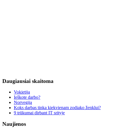
Daugiausiai
skaitoma
Vokietija
Ieškote darbo?
Norvegija
Koks darbas tinka kiekvienam zodiako ženklui?
9 trūkumai dirbant IT srityje
Naujienos