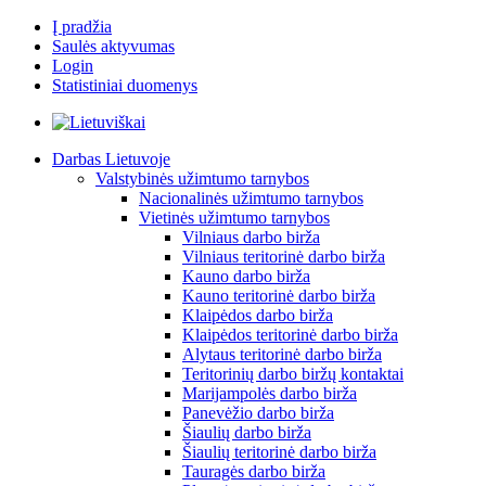
Į pradžia
Saulės aktyvumas
Login
Statistiniai duomenys
Darbas Lietuvoje
Valstybinės užimtumo tarnybos
Nacionalinės užimtumo tarnybos
Vietinės užimtumo tarnybos
Vilniaus darbo birža
Vilniaus teritorinė darbo birža
Kauno darbo birža
Kauno teritorinė darbo birža
Klaipėdos darbo birža
Klaipėdos teritorinė darbo birža
Alytaus teritorinė darbo birža
Teritorinių darbo biržų kontaktai
Marijampolės darbo birža
Panevėžio darbo birža
Šiaulių darbo birža
Šiaulių teritorinė darbo birža
Tauragės darbo birža