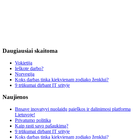
Daugiausiai
skaitoma
Vokietija
Ieškote darbo?
Norvegija
Koks darbas tinka kiekvienam zodiako ženklui?
9 trūkumai dirbant IT srityje
Naujienos
Bnsave inovatyvi nuolaidų paieškos ir dalinimosi platforma
Lietuvoje!
Privatumo politika
Kaip rasti savo pašaukimą?
9 trūkumai dirbant IT srityje
Koks darbas tinka kiekvienam zodiako ženklui?