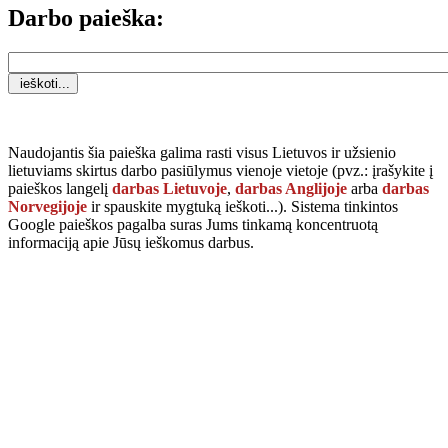
Darbo paieška:
Naudojantis šia paieška galima rasti visus Lietuvos ir užsienio
lietuviams skirtus darbo pasiūlymus vienoje vietoje (pvz.: įrašykite į
paieškos langelį
darbas Lietuvoje
,
darbas Anglijoje
arba
darbas
Norvegijoje
ir spauskite mygtuką
ieškoti...
). Sistema tinkintos
Google paieškos pagalba suras Jums tinkamą koncentruotą
informaciją apie Jūsų ieškomus darbus.