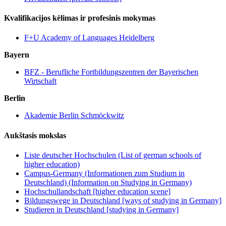
Kvalifikacijos kėlimas ir profesinis mokymas
F+U Academy of Languages Heidelberg
Bayern
BFZ - Berufliche Fortbildungszentren der Bayerischen
Wirtschaft
Berlin
Akademie Berlin Schmöckwitz
Aukštasis mokslas
Liste deutscher Hochschulen (List of german schools of
higher education)
Campus-Germany (Informationen zum Studium in
Deutschland) (Information on Studying in Germany)
Hochschullandschaft [higher education scene]
Bildungswege in Deutschland [ways of studying in Germany]
Studieren in Deutschland [studying in Germany]