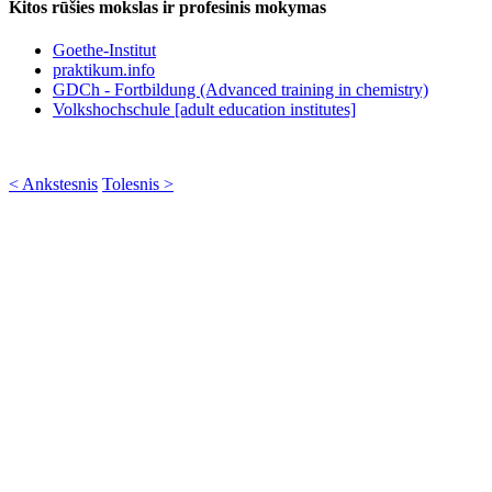
Kitos rūšies mokslas ir profesinis mokymas
Goethe-Institut
praktikum.info
GDCh - Fortbildung (Advanced training in chemistry)
Volkshochschule [adult education institutes]
< Ankstesnis
Tolesnis >