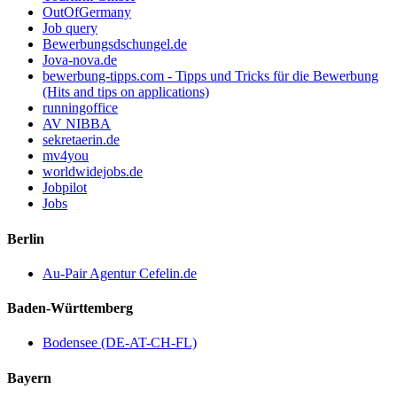
OutOfGermany
Job query
Bewerbungsdschungel.de
Jova-nova.de
bewerbung-tipps.com - Tipps und Tricks für die Bewerbung
(Hits and tips on applications)
runningoffice
AV NIBBA
sekretaerin.de
mv4you
worldwidejobs.de
Jobpilot
Jobs
Berlin
Au-Pair Agentur Cefelin.de
Baden-Württemberg
Bodensee (DE-AT-CH-FL)
Bayern