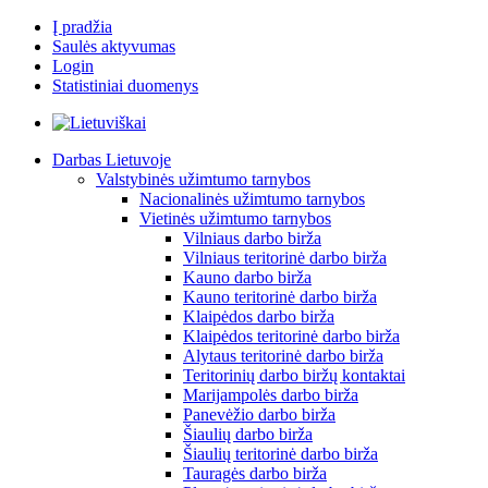
Į pradžia
Saulės aktyvumas
Login
Statistiniai duomenys
Darbas Lietuvoje
Valstybinės užimtumo tarnybos
Nacionalinės užimtumo tarnybos
Vietinės užimtumo tarnybos
Vilniaus darbo birža
Vilniaus teritorinė darbo birža
Kauno darbo birža
Kauno teritorinė darbo birža
Klaipėdos darbo birža
Klaipėdos teritorinė darbo birža
Alytaus teritorinė darbo birža
Teritorinių darbo biržų kontaktai
Marijampolės darbo birža
Panevėžio darbo birža
Šiaulių darbo birža
Šiaulių teritorinė darbo birža
Tauragės darbo birža