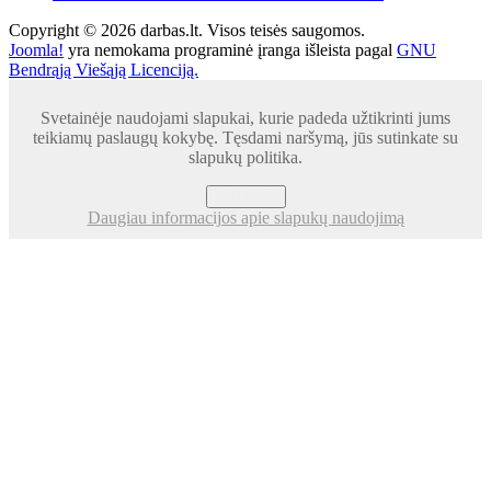
Copyright © 2026 darbas.lt. Visos teisės saugomos.
Joomla!
yra nemokama programinė įranga išleista pagal
GNU
Bendrąją Viešąją Licenciją.
Svetainėje naudojami slapukai, kurie padeda užtikrinti jums
teikiamų paslaugų kokybę. Tęsdami naršymą, jūs sutinkate su
slapukų politika.
SUTINKU
Daugiau informacijos apie slapukų naudojimą