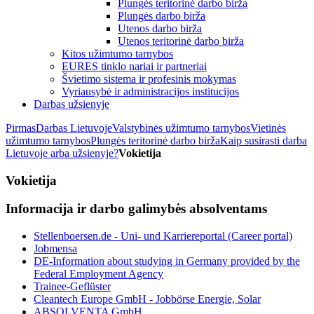
Plungės teritorinė darbo birža
Plungės darbo birža
Utenos darbo birža
Utenos teritorinė darbo birža
Kitos užimtumo tarnybos
EURES tinklo nariai ir partneriai
Švietimo sistema ir profesinis mokymas
Vyriausybė ir administracijos institucijos
Darbas užsienyje
Pirmas
Darbas Lietuvoje
Valstybinės užimtumo tarnybos
Vietinės
užimtumo tarnybos
Plungės teritorinė darbo birža
Kaip susirasti darba
Lietuvoje arba užsienyje?
Vokietija
Vokietija
Informacija ir darbo galimybės absolventams
Stellenboersen.de - Uni- und Karriereportal (Career portal)
Jobmensa
DE-Information about studying in Germany provided by the
Federal Employment Agency
Trainee-Geflüster
Cleantech Europe GmbH - Jobbörse Energie, Solar
ABSOLVENTA GmbH