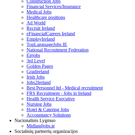
Construction Jobs
Financial Services/Insurance
Medical Jobs
Healthcare positions
Ad World
Recruit Ireland
eFinancialCareers Ireland
EmployIreland
TopLanguageJobs IE
National Recruitment Federation
Eirjobs
3rd Level
Golden Pages
Gradireland
Irish Jobs
Jobs2Ireland
Best Personnel ltd - Medical recruitment
FRS Recruitment - Jobs in Ireland
Health Service Executive
Nursing Jobs
Hotel & Catering Jobs
Accountancy Solutions
Nacionalinis Lygmuo
Midlandjobs.ie
Socialinių partnerių organizacijos