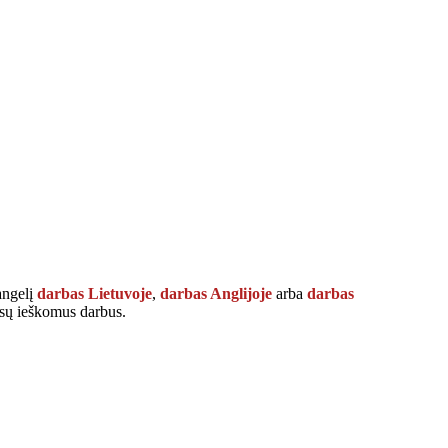
langelį
darbas Lietuvoje
,
darbas Anglijoje
arba
darbas
Jūsų ieškomus darbus.