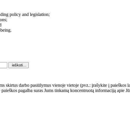
ding policy and legislation;
ions;
d
-being.
ams skirtus darbo pasiūlymus vienoje vietoje (pvz.: įrašykite į paieškos 
le paieškos pagalba suras Jums tinkamą koncentruotą informaciją apie 