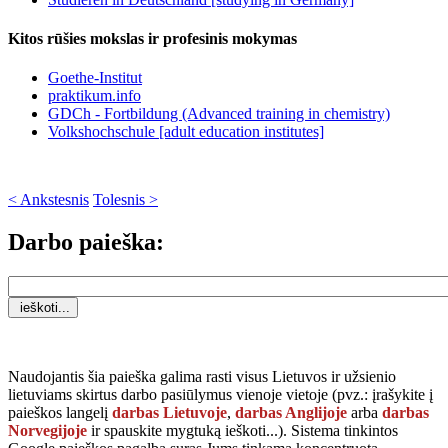
Kitos rūšies mokslas ir profesinis mokymas
Goethe-Institut
praktikum.info
GDCh - Fortbildung (Advanced training in chemistry)
Volkshochschule [adult education institutes]
< Ankstesnis
Tolesnis >
Darbo paieška:
Naudojantis šia paieška galima rasti visus Lietuvos ir užsienio
lietuviams skirtus darbo pasiūlymus vienoje vietoje (pvz.: įrašykite į
paieškos langelį
darbas Lietuvoje
,
darbas Anglijoje
arba
darbas
Norvegijoje
ir spauskite mygtuką
ieškoti...
). Sistema tinkintos