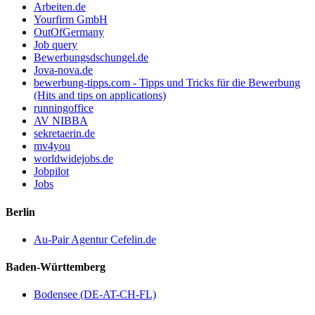
Arbeiten.de
Yourfirm GmbH
OutOfGermany
Job query
Bewerbungsdschungel.de
Jova-nova.de
bewerbung-tipps.com - Tipps und Tricks für die Bewerbung
(Hits and tips on applications)
runningoffice
AV NIBBA
sekretaerin.de
mv4you
worldwidejobs.de
Jobpilot
Jobs
Berlin
Au-Pair Agentur Cefelin.de
Baden-Württemberg
Bodensee (DE-AT-CH-FL)