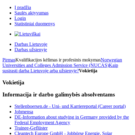
Į pradžia
Saulės aktyvumas
Login
Statistiniai duomenys
Darbas Lietuvoje
Darbas užsienyje
Pirmas
Kvalifikacijos kėlimas ir profesinis mokymas
Norwegian
Universities and Colleges Admission Service (NUCAS)
Kaip
susirasti darba Lietuvoje arba užsienyje?
Vokietija
Vokietija
Informacija ir darbo galimybės absolventams
Stellenboersen.de - Uni- und Karriereportal (Career portal)
Jobmensa
DE-Information about studying in Germany provided by the
Federal Employment Agency
Trainee-Geflüster
Cleantech Europe GmbH - Jobbörse Energie, Solar