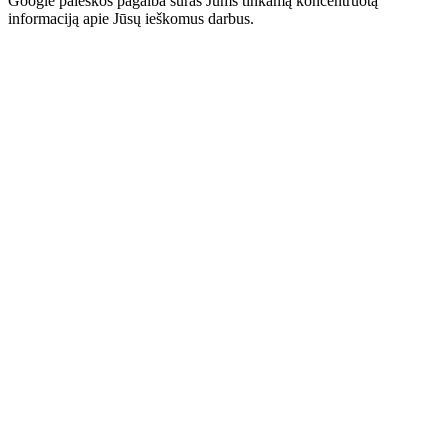
Google paieškos pagalba suras Jums tinkamą koncentruotą
informaciją apie Jūsų ieškomus darbus.