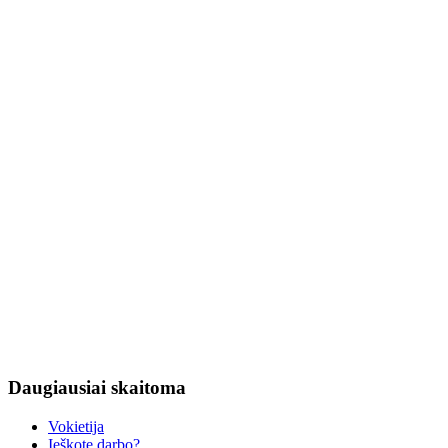
Daugiausiai
skaitoma
Vokietija
Ieškote darbo?