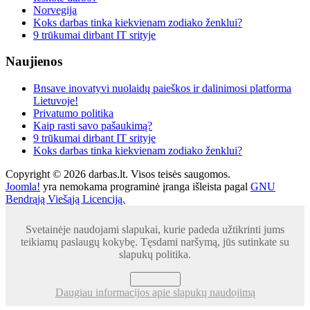
Norvegija
Koks darbas tinka kiekvienam zodiako ženklui?
9 trūkumai dirbant IT srityje
Naujienos
Bnsave inovatyvi nuolaidų paieškos ir dalinimosi platforma
Lietuvoje!
Privatumo politika
Kaip rasti savo pašaukimą?
9 trūkumai dirbant IT srityje
Koks darbas tinka kiekvienam zodiako ženklui?
Copyright © 2026 darbas.lt. Visos teisės saugomos.
Joomla!
yra nemokama programinė įranga išleista pagal
GNU
Bendrąją Viešąją Licenciją.
Svetainėje naudojami slapukai, kurie padeda užtikrinti jums
teikiamų paslaugų kokybę. Tęsdami naršymą, jūs sutinkate su
slapukų politika.
SUTINKU
Daugiau informacijos apie slapukų naudojimą