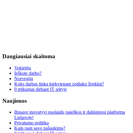
Daugiausiai
skaitoma
Vokietija
Ieškote darbo?
Norvegija
Koks darbas tinka kiekvienam zodiako ženklui?
9 trūkumai dirbant IT srityje
Naujienos
Bnsave inovatyvi nuolaidų paieškos ir dalinimosi platforma
Lietuvoje!
Privatumo politika
Kaip rasti savo pašaukimą?