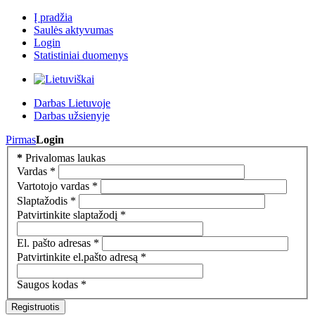
Į pradžia
Saulės aktyvumas
Login
Statistiniai duomenys
Darbas Lietuvoje
Darbas užsienyje
Pirmas
Login
*
Privalomas laukas
Vardas
*
Vartotojo vardas
*
Slaptažodis
*
Patvirtinkite slaptažodį
*
El. pašto adresas
*
Patvirtinkite el.pašto adresą
*
Saugos kodas
*
Registruotis