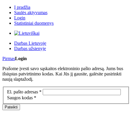
Į pradžia
Saulės aktyvumas
Login
Statistiniai duomenys
Darbas Lietuvoje
Darbas užsienyje
Pirmas
Login
Prašome įvesti savo sąskaitos elektroninio pašto adresą. Jums bus
išsiųstas patvirtinimo kodas. Kai Jūs jį gausite, galėsite pasirinkti
naują slaptažodį.
El. pašto adresas
*
Saugos kodas
*
Pateikti