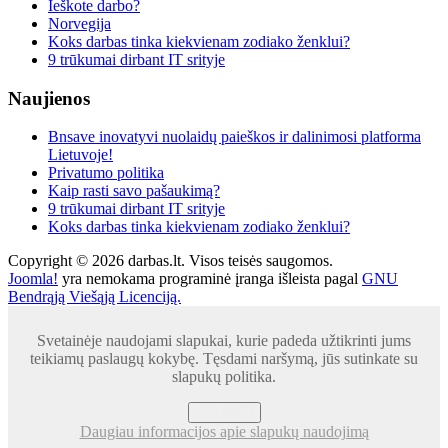
Ieškote darbo?
Norvegija
Koks darbas tinka kiekvienam zodiako ženklui?
9 trūkumai dirbant IT srityje
Naujienos
Bnsave inovatyvi nuolaidų paieškos ir dalinimosi platforma
Lietuvoje!
Privatumo politika
Kaip rasti savo pašaukimą?
9 trūkumai dirbant IT srityje
Koks darbas tinka kiekvienam zodiako ženklui?
Copyright © 2026 darbas.lt. Visos teisės saugomos.
Joomla!
yra nemokama programinė įranga išleista pagal
GNU
Bendrąją Viešąją Licenciją.
Svetainėje naudojami slapukai, kurie padeda užtikrinti jums
teikiamų paslaugų kokybę. Tęsdami naršymą, jūs sutinkate su
slapukų politika.
SUTINKU
Daugiau informacijos apie slapukų naudojimą