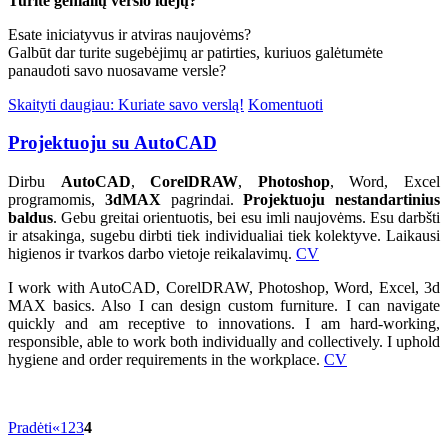
Turite genialių verslo idėjų?
Esate iniciatyvus ir atviras naujovėms?
Galbūt dar turite sugebėjimų ar patirties, kuriuos galėtumėte
panaudoti savo nuosavame versle?
Skaityti daugiau: Kuriate savo verslą!
Komentuoti
Projektuoju su AutoCAD
Dirbu
AutoCAD
,
CorelDRAW
,
Photoshop
, Word, Excel
programomis,
3dMAX
pagrindai.
Projektuoju nestandartinius
baldus
. Gebu greitai orientuotis, bei esu imli naujovėms. Esu darbšti
ir atsakinga, sugebu dirbti tiek individualiai tiek kolektyve. Laikausi
higienos ir tvarkos darbo vietoje reikalavimų.
CV
I work with AutoCAD, CorelDRAW, Photoshop, Word, Excel, 3d
MAX basics. Also I can design custom furniture. I can navigate
quickly and am receptive to innovations. I am hard-working,
responsible, able to work both individually and collectively. I uphold
hygiene and order requirements in the workplace.
CV
Pradėti
«
1
2
3
4