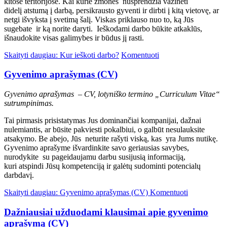
kitose teritorijose. Kai kurie žmonės nusprendžia važinėti
didelį atstumą į darbą, persikrausto gyventi ir dirbti į kitą vietovę, ar
netgi išvyksta į svetimą šalį. Viskas priklauso nuo to, ką Jūs
sugebate ir ką norite daryti. Ieškodami darbo būkite atkaklūs,
išnaudokite visas galimybes ir būdus jį rasti.
Skaityti daugiau: Kur ieškoti darbo?
Komentuoti
Gyvenimo aprašymas (CV)
Gyvenimo aprašymas – CV, lotyniško termino „Curriculum Vitae“
sutrumpinimas.
Tai pirmasis prisistatymas Jus dominančiai kompanijai, dažnai
nulemiantis, ar būsite pakviesti pokalbiui, o galbūt nesulauksite
atsakymo. Be abejo, Jūs neturite rašyti viską, kas yra Jums nutikę.
Gyvenimo aprašyme išvardinkite savo geriausias savybes,
nurodykite su pageidaujamu darbu susijusią informaciją,
kuri atspindi Jūsų kompetenciją ir galėtų sudominti potencialų
darbdavį.
Skaityti daugiau: Gyvenimo aprašymas (CV)
Komentuoti
Dažniausiai užduodami klausimai apie gyvenimo
aprašymą (CV)