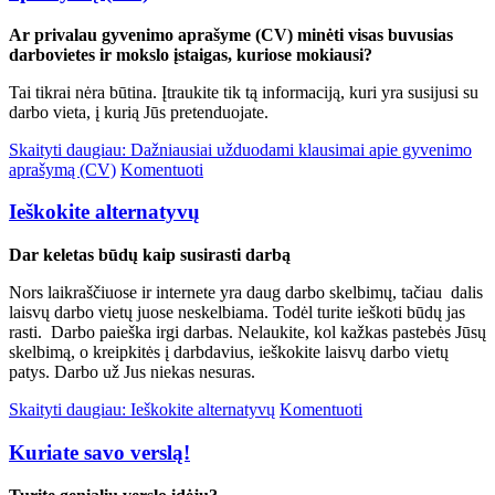
Ar privalau gyvenimo aprašyme (CV) minėti visas buvusias
darbovietes ir mokslo įstaigas, kuriose mokiausi?
Tai tikrai nėra būtina. Įtraukite tik tą informaciją, kuri yra susijusi su
darbo vieta, į kurią Jūs pretenduojate.
Skaityti daugiau: Dažniausiai užduodami klausimai apie gyvenimo
aprašymą (CV)
Komentuoti
Ieškokite alternatyvų
Dar keletas būdų kaip susirasti darbą
Nors laikraščiuose ir internete yra daug darbo skelbimų, tačiau dalis
laisvų darbo vietų juose neskelbiama. Todėl turite ieškoti būdų jas
rasti. Darbo paieška irgi darbas. Nelaukite, kol kažkas pastebės Jūsų
skelbimą, o kreipkitės į darbdavius, ieškokite laisvų darbo vietų
patys. Darbo už Jus niekas nesuras.
Skaityti daugiau: Ieškokite alternatyvų
Komentuoti
Kuriate savo verslą!