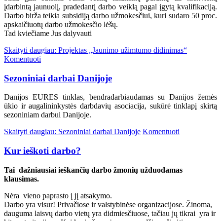
įdarbintą jaunuolį, pradedantį darbo veiklą pagal įgytą kvalifikaciją.
Darbo birža teikia subsidiją darbo užmokesčiui, kuri sudaro 50 proc.
apskaičiuotų darbo užmokesčio lėšų.
Tad kviečiame Jus dalyvauti
Skaityti daugiau: Projektas „Jaunimo užimtumo didinimas“
Komentuoti
Sezoniniai darbai Danijoje
Danijos EURES tinklas, bendradarbiaudamas su Danijos žemės
ūkio ir augalininkystės darbdavių asociacija, sukūrė tinklapį skirtą
sezoniniam darbui Danijoje.
Skaityti daugiau: Sezoniniai darbai Danijoje
Komentuoti
Kur ieškoti darbo?
Tai dažniausiai ieškančių darbo žmonių užduodamas
klausimas.
Nėra vieno paprasto į jį atsakymo.
Darbo yra visur! Privačiose ir valstybinėse organizacijose. Žinoma,
dauguma laisvų darbo vietų yra didmiesčiuose, tačiau jų tikrai yra ir