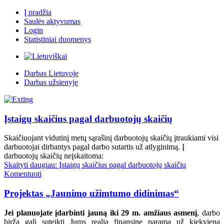
Į pradžia
Saulės aktyvumas
Login
Statistiniai duomenys
Darbas Lietuvoje
Darbas užsienyje
Įstaigų skaičius pagal darbuotojų skaičių
Skaičiuojant vidutinį metų sąrašinį darbuotojų skaičių įtraukiami visi
darbuotojai dirbantys pagal darbo sutartis už atlyginimą. Į
darbuotojų skaičių neįskaitoma:
Skaityti daugiau: Įstaigų skaičius pagal darbuotojų skaičių
Komentuoti
Projektas „Jaunimo užimtumo didinimas“
Jei planuojate įdarbinti jauną iki 29 m. amžiaus asmenį
, darbo
birža gali suteikti Jums realią finansinę paramą už kiekvieną