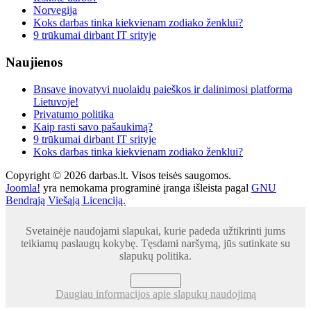
Norvegija
Koks darbas tinka kiekvienam zodiako ženklui?
9 trūkumai dirbant IT srityje
Naujienos
Bnsave inovatyvi nuolaidų paieškos ir dalinimosi platforma
Lietuvoje!
Privatumo politika
Kaip rasti savo pašaukimą?
9 trūkumai dirbant IT srityje
Koks darbas tinka kiekvienam zodiako ženklui?
Copyright © 2026 darbas.lt. Visos teisės saugomos.
Joomla!
yra nemokama programinė įranga išleista pagal
GNU
Bendrąją Viešąją Licenciją.
Svetainėje naudojami slapukai, kurie padeda užtikrinti jums
teikiamų paslaugų kokybę. Tęsdami naršymą, jūs sutinkate su
slapukų politika.
SUTINKU
Daugiau informacijos apie slapukų naudojimą