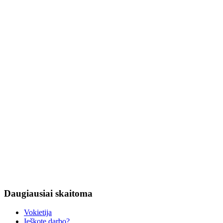
Daugiausiai
skaitoma
Vokietija
Ieškote darbo?