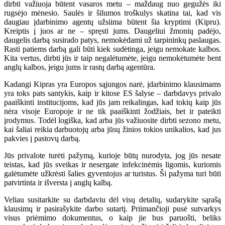
dirbti važiuoja būtent vasaros metu – maždaug nuo gegužės iki
rugsėjo mėnesio. Saulės ir šilumos troškulys skatina tai, kad vis
daugiau įdarbinimo agentų užsiima būtent šia kryptimi (Kipru).
Kreiptis į juos ar ne – spręsti jums. Daugeliui žmonių padėjo,
daugelis darbą susirado patys, nemokėdami už tarpininkų paslaugas.
Rasti patiems darbą gali būti kiek sudėtinga, jeigu nemokate kalbos.
Kita vertus, dirbti jūs ir taip negalėtumėte, jeigu nemokėtumėte bent
anglų kalbos, jeigu jums ir rastų darbą agentūra.
Kadangi Kipras yra Europos sąjungos narė, įdarbinimo klausimams
yra toks pats santykis, kaip ir kitose ES šalyse – darbdavys privalo
paaiškinti institucijoms, kad jūs jam reikalingas, kad tokių kaip jūs
nėra visoje Europoje ir ne tik paaiškinti žodžiais, bet ir pateikti
įrodymus. Todėl logiška, kad arba jūs važiuosite dirbti sezono metu,
kai šaliai reikia darbuotojų arba jūsų žinios tokios unikalios, kad jus
pakvies į pastovų darbą.
Jūs privalote turėti pažymą, kurioje būtų nurodyta, jog jūs nesate
teistas, kad jūs sveikas ir nesergate infekcinėmis ligomis, kuriomis
galėtumėte užkrėsti šalies gyventojus ar turistus. Ši pažyma turi būti
patvirtinta ir išversta į anglų kalbą.
Veliau susitarkite su darbdaviu dėl visų detalių, sudarykite sąrašą
klausimų ir pasirašykite darbo sutartį. Priimančioji pusė sutvarkys
visus priėmimo dokumentus, o kaip jie bus paruošti, beliks