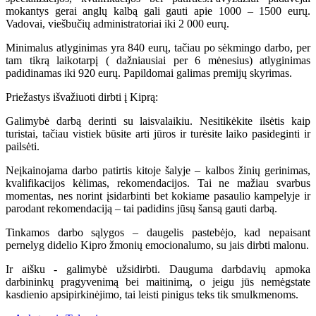
mokantys gerai anglų kalbą gali gauti apie 1000 – 1500 eurų.
Vadovai, viešbučių administratoriai iki 2 000 eurų.
Minimalus atlyginimas yra 840 eurų, tačiau po sėkmingo darbo, per
tam tikrą laikotarpį ( dažniausiai per 6 mėnesius) atlyginimas
padidinamas iki 920 eurų. Papildomai galimas premijų skyrimas.
Priežastys išvažiuoti dirbti į Kiprą:
Galimybė darbą derinti su laisvalaikiu. Nesitikėkite ilsėtis kaip
turistai, tačiau vistiek būsite arti jūros ir turėsite laiko pasideginti ir
pailsėti.
Neįkainojama darbo patirtis kitoje šalyje – kalbos žinių gerinimas,
kvalifikacijos kėlimas, rekomendacijos. Tai ne mažiau svarbus
momentas, nes norint įsidarbinti bet kokiame pasaulio kampelyje ir
parodant rekomendaciją – tai padidins jūsų šansą gauti darbą.
Tinkamos darbo sąlygos – daugelis pastebėjo, kad nepaisant
pernelyg didelio Kipro žmonių emocionalumo, su jais dirbti malonu.
Ir aišku - galimybė užsidirbti. Dauguma darbdavių apmoka
darbininkų pragyvenimą bei maitinimą, o jeigu jūs nemėgstate
kasdienio apsipirkinėjimo, tai leisti pinigus teks tik smulkmenoms.