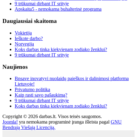
9 trūkumai dirbant IT srityje
Apskaita5 - nemokama buhalterinė programa
Daugiausiai
skaitoma
Vokietija
Ieškote darbo?
Norvegija
Koks darbas tinka kiekvienam zodiako ženklui?
9 trūkumai dirbant IT srityje
Naujienos
Bnsave inovatyvi nuolaidų paieškos ir dalinimosi platforma
Lietuvoje!
Privatumo politika
Kaip rasti savo pašaukimą?
9 trūkumai dirbant IT srityje
Koks darbas tinka kiekvienam zodiako ženklui?
Copyright © 2026 darbas.lt. Visos teisės saugomos.
Joomla!
yra nemokama programinė įranga išleista pagal
GNU
Bendrąją Viešąją Licenciją.