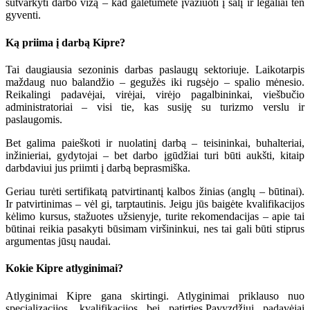
sutvarkyti darbo vizą – kad galėtumėte įvažiuoti į šalį ir legaliai ten
gyventi.
Ką priima į darbą Kipre?
Tai daugiausia sezoninis darbas paslaugų sektoriuje. Laikotarpis
maždaug nuo balandžio – gegužės iki rugsėjo – spalio mėnesio.
Reikalingi padavėjai, virėjai, virėjo pagalbininkai, viešbučio
administratoriai – visi tie, kas susiję su turizmo verslu ir
paslaugomis.
Bet galima paieškoti ir nuolatinį darbą – teisininkai, buhalteriai,
inžinieriai, gydytojai – bet darbo įgūdžiai turi būti aukšti, kitaip
darbdaviui jus priimti į darbą beprasmiška.
Geriau turėti sertifikatą patvirtinantį kalbos žinias (anglų – būtinai).
Ir patvirtinimas – vėl gi, tarptautinis. Jeigu jūs baigėte kvalifikacijos
kėlimo kursus, stažuotes užsienyje, turite rekomendacijas – apie tai
būtinai reikia pasakyti būsimam viršininkui, nes tai gali būti stiprus
argumentas jūsų naudai.
Kokie Kipre atlyginimai?
Atlyginimai Kipre gana skirtingi. Atlyginimai priklauso nuo
specializacijos, kvalifikacijos bei patirties.Pavyzdžiui padavėjai