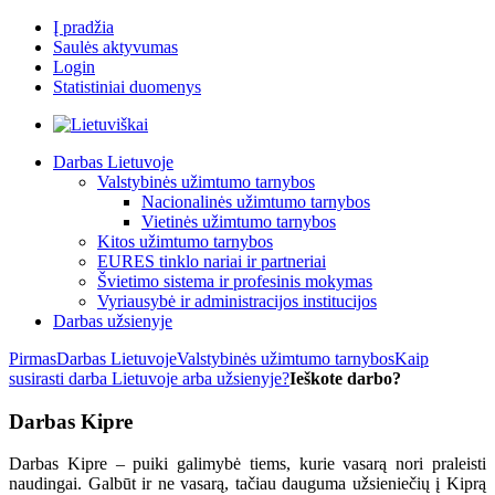
Į pradžia
Saulės aktyvumas
Login
Statistiniai duomenys
Darbas Lietuvoje
Valstybinės užimtumo tarnybos
Nacionalinės užimtumo tarnybos
Vietinės užimtumo tarnybos
Kitos užimtumo tarnybos
EURES tinklo nariai ir partneriai
Švietimo sistema ir profesinis mokymas
Vyriausybė ir administracijos institucijos
Darbas užsienyje
Pirmas
Darbas Lietuvoje
Valstybinės užimtumo tarnybos
Kaip
susirasti darba Lietuvoje arba užsienyje?
Ieškote darbo?
Darbas Kipre
Darbas Kipre – puiki galimybė tiems, kurie vasarą nori praleisti
naudingai. Galbūt ir ne vasarą, tačiau dauguma užsieniečių į Kiprą