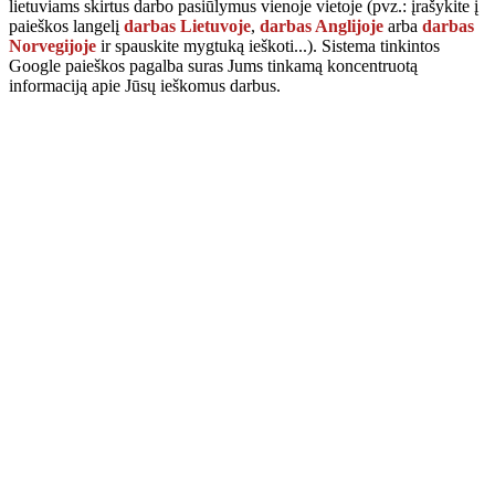
lietuviams skirtus darbo pasiūlymus vienoje vietoje (pvz.: įrašykite į
paieškos langelį
darbas Lietuvoje
,
darbas Anglijoje
arba
darbas
Norvegijoje
ir spauskite mygtuką
ieškoti...
). Sistema tinkintos
Google paieškos pagalba suras Jums tinkamą koncentruotą
informaciją apie Jūsų ieškomus darbus.