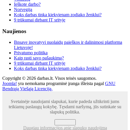
Ieškote darbo?
Norvegija
Koks darbas tinka kiekvienam zodiako ženklui?
9 trūkumai dirbant IT srityje
Naujienos
Bnsave inovatyvi nuolaidų paieškos ir dalinimosi platforma
Lietuvoje!
Privatumo politika
Kaip rasti savo pašaukimą?
9 trūkumai dirbant IT srityje
Koks darbas tinka kiekvienam zodiako ženklui?
Copyright © 2026 darbas.lt. Visos teisės saugomos.
Joomla!
yra nemokama programinė įranga išleista pagal
GNU
Bendrąją Viešąją Licenciją.
Svetainėje naudojami slapukai, kurie padeda užtikrinti jums
teikiamų paslaugų kokybę. Tęsdami naršymą, jūs sutinkate su
slapukų politika.
SUTINKU
Daugiau informacijos apie slapukų naudojimą