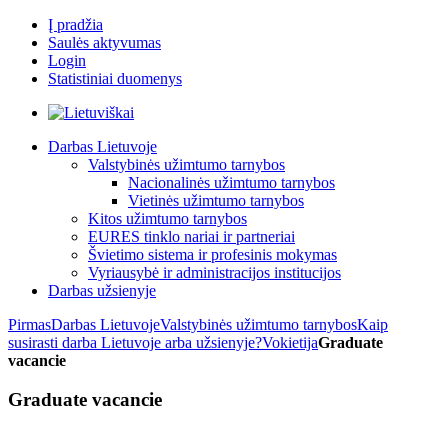
Į pradžia
Saulės aktyvumas
Login
Statistiniai duomenys
Darbas Lietuvoje
Valstybinės užimtumo tarnybos
Nacionalinės užimtumo tarnybos
Vietinės užimtumo tarnybos
Kitos užimtumo tarnybos
EURES tinklo nariai ir partneriai
Švietimo sistema ir profesinis mokymas
Vyriausybė ir administracijos institucijos
Darbas užsienyje
Pirmas
Darbas Lietuvoje
Valstybinės užimtumo tarnybos
Kaip
susirasti darba Lietuvoje arba užsienyje?
Vokietija
Graduate
vacancie
Graduate vacancie