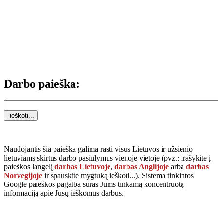
Darbo paieška:
Naudojantis šia paieška galima rasti visus Lietuvos ir užsienio
lietuviams skirtus darbo pasiūlymus vienoje vietoje (pvz.: įrašykite į
paieškos langelį
darbas Lietuvoje
,
darbas Anglijoje
arba
darbas
Norvegijoje
ir spauskite mygtuką
ieškoti...
). Sistema tinkintos
Google paieškos pagalba suras Jums tinkamą koncentruotą
informaciją apie Jūsų ieškomus darbus.