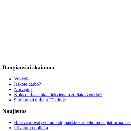
Daugiausiai
skaitoma
Vokietija
Ieškote darbo?
Norvegija
Koks darbas tinka kiekvienam zodiako ženklui?
9 trūkumai dirbant IT srityje
Naujienos
Bnsave inovatyvi nuolaidų paieškos ir dalinimosi platforma Lie
Privatumo politika