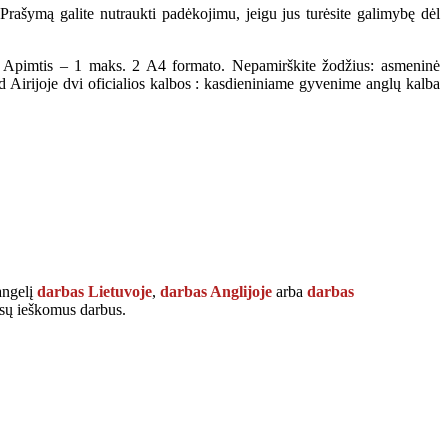
. Prašymą galite nutraukti padėkojimu, jeigu jus turėsite galimybę dėl
. Apimtis – 1 maks. 2 A4 formato. Nepamirškite žodžius: asmeninė
kad Airijoje dvi oficialios kalbos : kasdieniniame gyvenime anglų kalba
langelį
darbas Lietuvoje
,
darbas Anglijoje
arba
darbas
Jūsų ieškomus darbus.