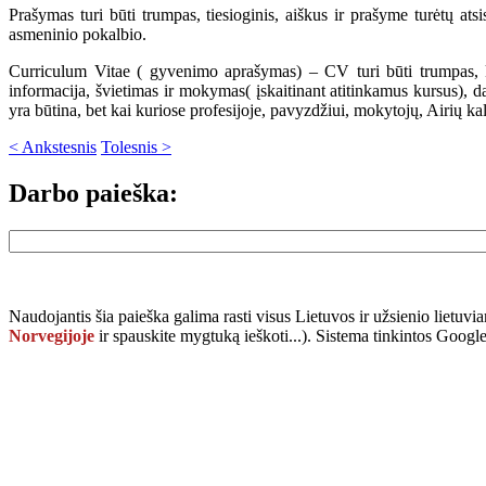
Prašymas turi būti trumpas, tiesioginis, aiškus ir prašyme turėtų ats
asmeninio pokalbio.
Curriculum Vitae ( gyvenimo aprašymas) – CV turi būti trumpas, 
informacija, švietimas ir mokymas( įskaitinant atitinkamus kursus), da
yra būtina, bet kai kuriose profesijoje, pavyzdžiui, mokytojų, Airių kal
< Ankstesnis
Tolesnis >
Darbo paieška:
Naudojantis šia paieška galima rasti visus Lietuvos ir užsienio lietuvi
Norvegijoje
ir spauskite mygtuką
ieškoti...
). Sistema tinkintos Goog