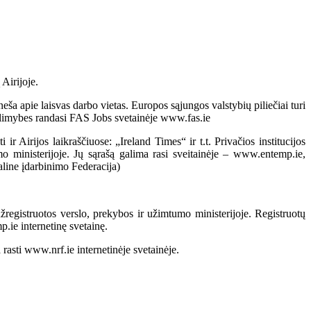
Airijoje.
ša apie laisvas darbo vietas. Europos sąjungos valstybių piliečiai turi
 galimybes randasi FAS Jobs svetainėje www.fas.ie
 Airijos laikraščiuose: „Ireland Times“ ir t.t. Privačios institucijos
mo ministerijoje. Jų sąrašą galima rasi sveitainėje – www.entemp.ie,
aline įdarbinimo Federacija)
registruotos verslo, prekybos ir užimtumo ministerijoje. Registruotų
.ie internetinę svetainę.
rasti www.nrf.ie internetinėje svetainėje.