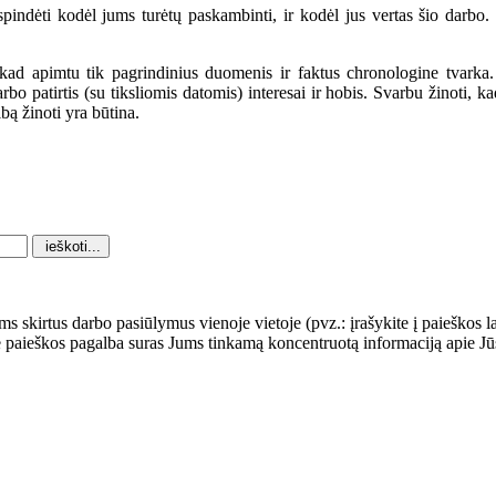
ispindėti kodėl jums turėtų paskambinti, ir kodėl jus vertas šio darbo
kad apimtu tik pagrindinius duomenis ir faktus chronologine tvarka
rbo patirtis (su tiksliomis datomis) interesai ir hobis. Svarbu žinoti, 
bą žinoti yra būtina.
ams skirtus darbo pasiūlymus vienoje vietoje (pvz.: įrašykite į paieškos 
le paieškos pagalba suras Jums tinkamą koncentruotą informaciją apie 