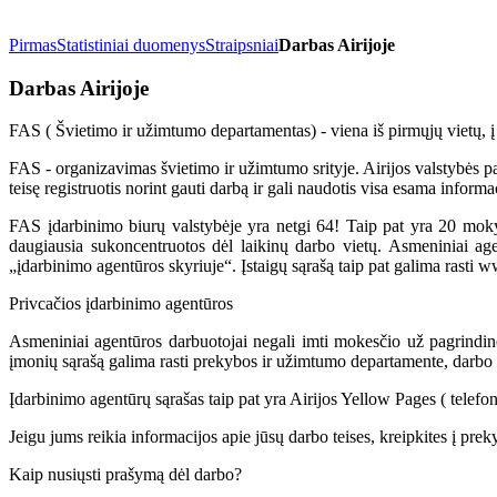
Pirmas
Statistiniai duomenys
Straipsniai
Darbas Airijoje
Darbas Airijoje
FAS ( Švietimo ir užimtumo departamentas) - viena iš pirmųjų vietų, į k
FAS - organizavimas švietimo ir užimtumo srityje. Airijos valstybės pa
teisę registruotis norint gauti darbą ir gali naudotis visa esama info
FAS įdarbinimo biurų valstybėje yra netgi 64! Taip pat yra 20 mokymo 
daugiausia sukoncentruotos dėl laikinų darbo vietų. Asmeniniai agen
„įdarbinimo agentūros skyriuje“. Įstaigų sąrašą taip pat galima rasti 
Privcačios įdarbinimo agentūros
Asmeniniai agentūros darbuotojai negali imti mokesčio už pagrindine
įmonių sąrašą galima rasti prekybos ir užimtumo departamente, darbo 
Įdarbinimo agentūrų sąrašas taip pat yra Airijos Yellow Pages ( telefo
Jeigu jums reikia informacijos apie jūsų darbo teises, kreipkites į p
Kaip nusiųsti prašymą dėl darbo?