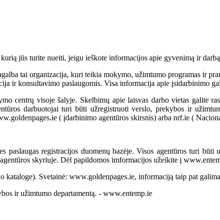
urią jūs turite nueiti, jeigu ieškote informacijos apie gyvenimą ir darbą 
galba tai organizacija, kuri teikia mokymo, užimtumo programas ir prane
rmacija ir konsultavimo paslaugomis. Visa informacija apie įsidarbinimo
centrų visoje šalyje. Skelbimų apie laisvas darbo vietas galite rasti ir
tūros darbuotojai turi būti užregistruoti verslo, prekybos ir užimtu
www.goldenpages.ie ( įdarbinimo agentūros skirsnis) arba nrf.ie ( Nacion
s paslaugas registracijos duomenų bazėje. Visos agentūros turi būti už
agentūros skyriuje. Dėl papildomos imformacijos užeikite į www.entemp
no kataloge). Svetainė: www.goldenpages.ie, informaciją taip pat galima 
rekybos ir užimtumo departamentą. - www.entemp.ie