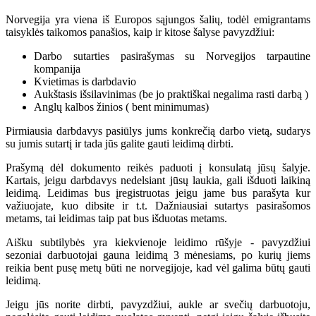
Norvegija yra viena iš Europos sąjungos šalių, todėl emigrantams
taisyklės taikomos panašios, kaip ir kitose šalyse pavyzdžiui:
Darbo sutarties pasirašymas su Norvegijos tarpautine
kompanija
Kvietimas is darbdavio
Aukštasis išsilavinimas (be jo praktiškai negalima rasti darbą )
Anglų kalbos žinios ( bent minimumas)
Pirmiausia darbdavys pasiūlys jums konkrečią darbo vietą, sudarys
su jumis sutartį ir tada jūs galite gauti leidimą dirbti.
Prašymą dėl dokumento reikės paduoti į konsulatą jūsų šalyje.
Kartais, jeigu darbdavys nedelsiant jūsų laukia, gali išduoti laikiną
leidimą. Leidimas bus įregistruotas jeigu jame bus parašyta kur
važiuojate, kuo dibsite ir t.t. Dažniausiai sutartys pasirašomos
metams, tai leidimas taip pat bus išduotas metams.
Aišku subtilybės yra kiekvienoje leidimo rūšyje - pavyzdžiui
sezoniai darbuotojai gauna leidimą 3 mėnesiams, po kurių jiems
reikia bent pusę metų būti ne norvegijoje, kad vėl galima būtų gauti
leidimą.
Jeigu jūs norite dirbti, pavyzdžiui, aukle ar svečių darbuotoju,