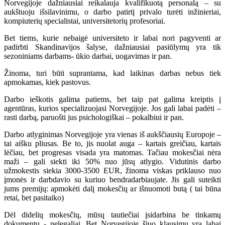
Norvegijoje dažniausiai reikalauja kvalifikuotą personalą – su
aukštuoju išsilavinimu, o darbo patirtį privalo turėti inžinieriai,
kompiuterių specialistai, universitetorių profesoriai.
Bet tiems, kurie nebaigė universiteto ir labai nori pagyventi ar
padirbti Skandinavijos šalyse, dažniausiai pasiūlymų yra tik
sezoniniams darbams- ūkio darbai, uogavimas ir pan.
Žinoma, turi būti suprantama, kad laikinas darbas nebus tiek
apmokamas, kiek pastovus.
Darbo ieškotis galima patiems, bet taip pat galima kreiptis į
agentūras, kurios specializuojasi Norvegijoje. Jos gali labai padėti –
rasti darbą, paruošti jus psichologiškai – pokalbiui ir pan.
Darbo atlyginimas Norvegijoje yra vienas iš aukščiausių Europoje –
tai aišku pliusas. Be to, jis nuolat auga – kartais greičiau, kartais
lėčiau, bet progresas visada yra matomas. Tačiau mokesčiai nėra
maži – gali siekti iki 50% nuo jūsų atlygio. Vidutinis darbo
užmokestis siekia 3000-3500 EUR, žinoma viskas priklauso nuo
įmonės ir darbdavio su kuriuo bendradarbiaujate. Jis gali suteikti
jums premijų: apmokėti dalį mokesčių ar išnuomoti butą ( tai būna
retai, bet pasitaiko)
Dėl didelių mokesčių, mūsų tautiečiai įsidarbina be tinkamų
dokumentų - nelegaliai. Bet Norvegijoje šiuo klausimu yra labai