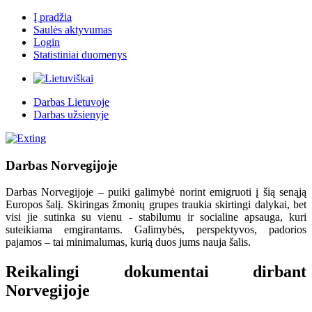
Į pradžia
Saulės aktyvumas
Login
Statistiniai duomenys
Darbas Lietuvoje
Darbas užsienyje
Darbas Norvegijoje
Darbas Norvegijoje – puiki galimybė norint emigruoti į šią senąją
Europos šalį. Skiringas žmonių grupes traukia skirtingi dalykai, bet
visi jie sutinka su vienu - stabilumu ir socialine apsauga, kuri
suteikiama emgirantams. Galimybės, perspektyvos, padorios
pajamos – tai minimalumas, kurią duos jums nauja šalis.
Reikalingi dokumentai dirbant
Norvegijoje