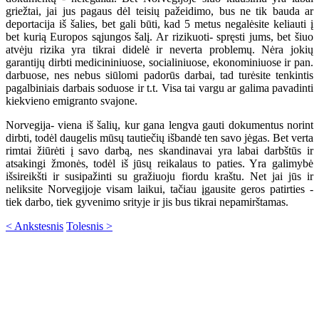
griežtai, jai jus pagaus dėl teisių pažeidimo, bus ne tik bauda ar
deportacija iš šalies, bet gali būti, kad 5 metus negalėsite keliauti į
bet kurią Europos sąjungos šalį. Ar rizikuoti- spręsti jums, bet šiuo
atvėju rizika yra tikrai didelė ir neverta problemų. Nėra jokių
garantijų dirbti medicininiuose, socialiniuose, ekonominiuose ir pan.
darbuose, nes nebus siūlomi padorūs darbai, tad turėsite tenkintis
pagalbiniais darbais soduose ir t.t. Visa tai vargu ar galima pavadinti
kiekvieno emigranto svajone.
Norvegija- viena iš šalių, kur gana lengva gauti dokumentus norint
dirbti, todėl daugelis mūsų tautiečių išbandė ten savo jėgas. Bet verta
rimtai žiūrėti į savo darbą, nes skandinavai yra labai darbštūs ir
atsakingi žmonės, todėl iš jūsų reikalaus to paties. Yra galimybė
išsireikšti ir susipažinti su gražiuoju fiordu kraštu. Net jai jūs ir
neliksite Norvegijoje visam laikui, tačiau įgausite geros patirties -
tiek darbo, tiek gyvenimo srityje ir jis bus tikrai nepamirštamas.
< Ankstesnis
Tolesnis >