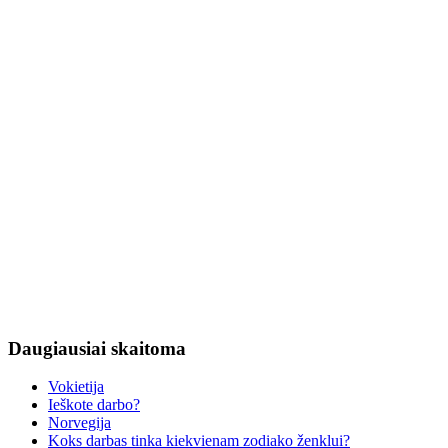
Daugiausiai
skaitoma
Vokietija
Ieškote darbo?
Norvegija
Koks darbas tinka kiekvienam zodiako ženklui?