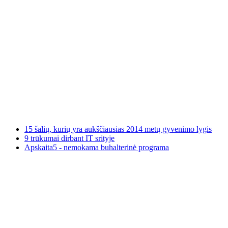
15 šalių, kurių yra aukščiausias 2014 metų gyvenimo lygis
9 trūkumai dirbant IT srityje
Apskaita5 - nemokama buhalterinė programa